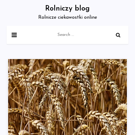
Skip
Rolniczy blog
to
Rolnicze ciekawostki online
content
Search
for: